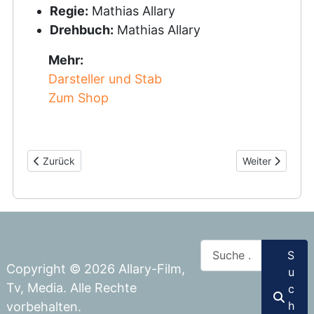
Regie:
Mathias Allary
Drehbuch:
Mathias Allary
Mehr:
Darsteller und Stab
Zum Shop
Vorheriger Beitrag: Faschingsmus
Nächster Beitra
Zurück
Weiter
Suchen
S
Copyright © 2026 Allary-Film,
u
Tv, Media. Alle Rechte
c
h
vorbehalten.