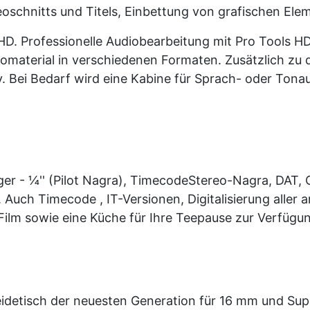
oschnitts und Titels, Einbettung von grafischen Elem
D. Professionelle Audiobearbeitung mit Pro Tools H
omaterial in verschiedenen Formaten. Zusätzlich zu 
v. Bei Bedarf wird eine Kabine für Sprach- oder Ton
räger - ¼'' (Pilot Nagra), TimecodeStereo-Nagra, DAT,
Auch Timecode , IT-Versionen, Digitalisierung aller 
 Film sowie eine Küche für Ihre Teepause zur Verfügu
detisch der neuesten Generation für 16 mm und Sup