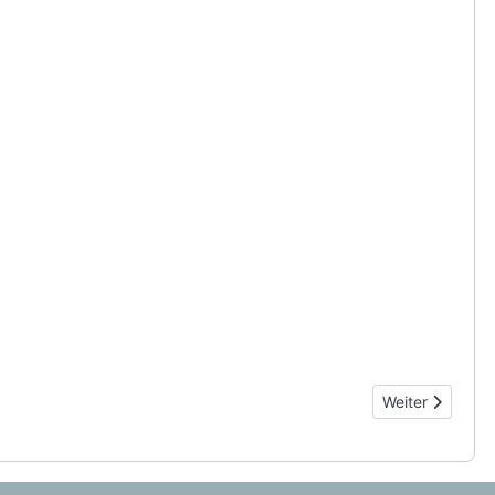
Nächster Beitr
Weiter