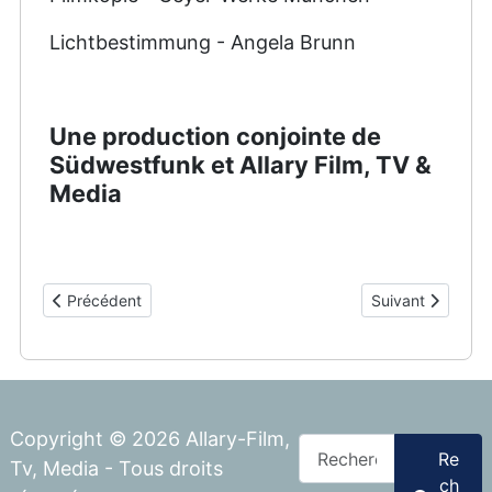
Lichtbestimmung - Angela Brunn
Une production conjointe de
Südwestfunk et Allary Film, TV &
Media
Article précédent : Login
Article suivant :
Précédent
Suivant
Copyright © 2026 Allary-Film,
Rechercher
Re
Tv, Media - Tous droits
ch