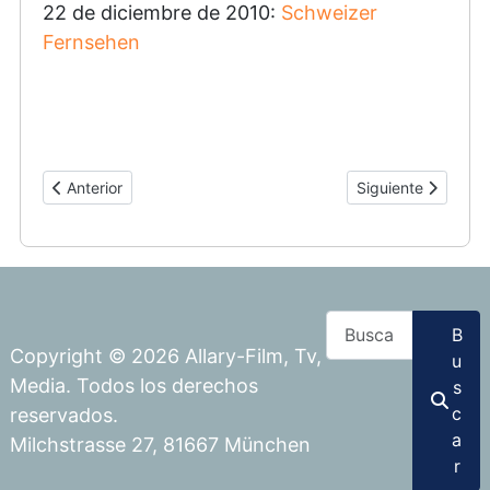
22 de diciembre de 2010:
Schweizer
Fernsehen
Artículo anterior: Reparto y Equipo
Artículo siguiente:
Anterior
Siguiente
Buscar
B
Copyright © 2026 Allary-Film, Tv,
u
Media. Todos los derechos
s
c
reservados.
a
Milchstrasse 27, 81667 München
r