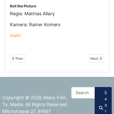
Roll the Picture
Regie: Mathias Allary
Kamera: Rainer Komers
mehr
Previous article: You don´t dream at 18
Next article: 
Prev
Next
Search
S
Copyright © 2026 Allary-Film,
e
Tv, Media. All Rights Reserved.
a
r
Milchstrasse 27, 81667